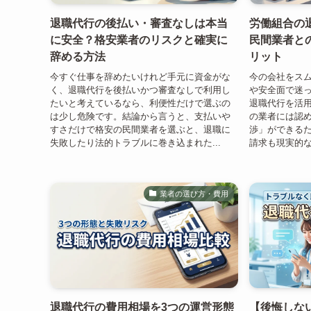
退職代行の後払い・審査なしは本当
労働組合の
に安全？格安業者のリスクと確実に
民間業者と
辞める方法
リット
今すぐ仕事を辞めたいけれど手元に資金がな
今の会社をス
く、退職代行を後払いかつ審査なしで利用し
や安全面で迷
たいと考えているなら、利便性だけで選ぶの
退職代行を活
は少し危険です。結論から言うと、支払いや
の業者には認
すさだけで格安の民間業者を選ぶと、退職に
渉」ができる
失敗したり法的トラブルに巻き込まれた...
請求も現実的な
業者の選び方・費用
退職代行の費用相場を3つの運営形態
【後悔しな