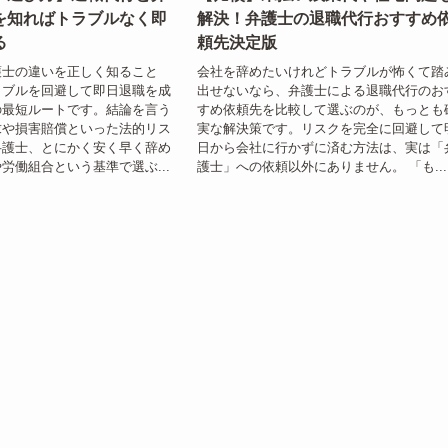
を知ればトラブルなく即
解決！弁護士の退職代行おすすめ
る
頼先決定版
護士の違いを正しく知ること
会社を辞めたいけれどトラブルが怖くて踏
ラブルを回避して即日退職を成
出せないなら、弁護士による退職代行のお
の最短ルートです。結論を言う
すめ依頼先を比較して選ぶのが、もっとも
求や損害賠償といった法的リス
実な解決策です。リスクを完全に回避して
弁護士、とにかく安く早く辞め
日から会社に行かずに済む方法は、実は「
労働組合という基準で選ぶ...
護士」への依頼以外にありません。 「も...