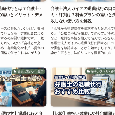
退職代行とは？弁護士・
弁護士法人ガイアの退職代行の口
の違いとメリット・デメ
ミ・評判は？料金プランの違いと
敗しない使い方を解説
ムーズに辞めたいけれど、費用
「会社から損害賠償を請求すると脅されて
っているなら、労働組合による
る」「公務員や社宅住まいで辞め方が特殊
用するのが賢い選択です。一般
など、複雑な事情を抱えて悩んでいるなら
められていない「会社との交
弁護士法人ガイアの退職代行に関する口コ
ため、有給消化や未払い賃金の
や実態を確認することから始めましょう。
価格で任せられるのが大き...
論から言うと、法的リスクを徹底的に排...
業者の選び方・費用
業者の選び方・費
い選び方】退職代行と弁
【比較】未払い残業代や社宅問題