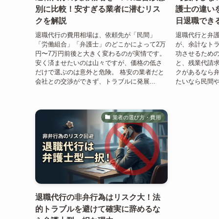
別に比較！安すぎる業者に潜むリス
護士の違い
クを解説
日退職でき
退職代行の費用相場は、依頼先が「民間」
退職代行と弁
「労働組合」「弁護士」のどこかによって2万
が、余計なト
円〜7万円前後と大きく変わるのが実情です。
功させるため
安く済ませたいのは山々ですが、価格の低さ
と、残業代請
だけで選ぶのは意外と危険。 格安の業者だと
クがあるなら
会社との交渉ができず、トラブルに発展...
たいなら民間や
業者の選び方・費用
退職代行の非弁行為はリスク大！法
的トラブルを避けて確実に辞めるな